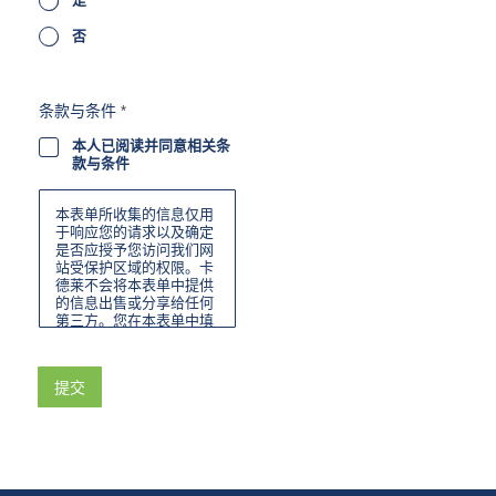
否
条款与条件
*
本人已阅读并同意相关条
款与条件
本表单所收集的信息仅用
于响应您的请求以及确定
是否应授予您访问我们网
站受保护区域的权限。卡
德莱不会将本表单中提供
的信息出售或分享给任何
第三方。您在本表单中填
写的联系信息不会用于产
品推广或广告宣传，除非
您选择加入我们的邮件列
提交
表。您可随时通过我们发
送的电子邮件中的退订功
能“退出”我们的邮件列
表。