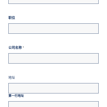
职位
姓
公司名称
*
名
p
a
s
t
姓
名
地址
第一行地址