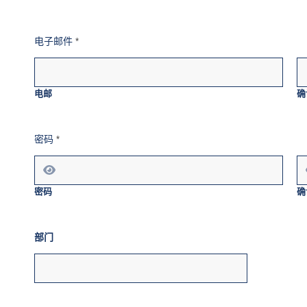
电子邮件
*
电邮
确
姓
密码
*
名
y
o
u
职
密码
确
位
部门