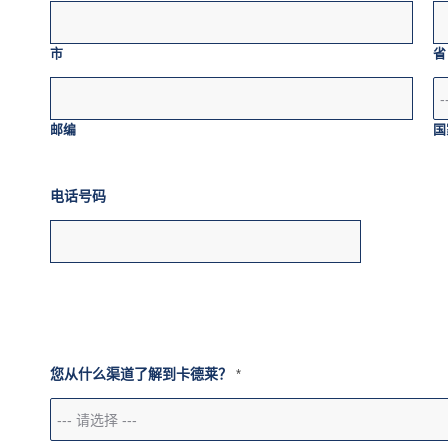
市
省
邮编
国
电话号码
您从什么渠道了解到卡德莱？
*