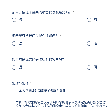
请问方便让卡德莱的销售代表联系您吗？
*
是
否
您希望订阅我们的邮件通知吗？
*
是
否
您目前是或曾经是卡德莱的客户吗？
*
是
否
条款与条件
*
本人已阅读并同意相关条款与条件
本表单所收集的信息仅用于响应您的请求以及确定是否应授予您访
德莱不会将本表单中提供的信息出售或分享给任何第三方。您在本