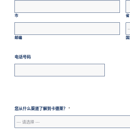
市
省
邮编
国
电话号码
您从什么渠道了解到卡德莱？
*