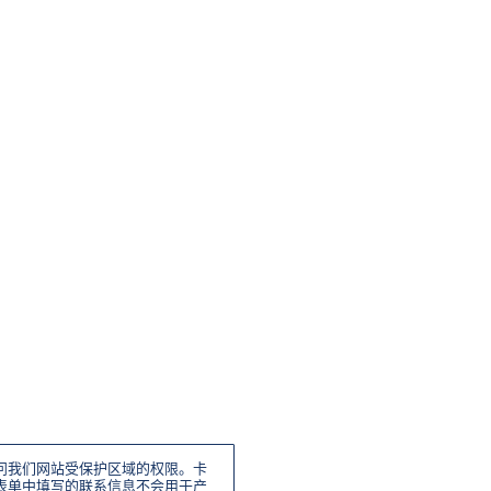
公
司
名
称
*
t
o
问我们网站受保护区域的权限。卡
表单中填写的联系信息不会用于产