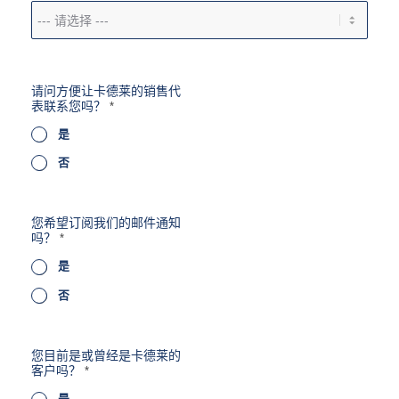
您
请问方便让卡德莱的销售代
目
表联系您吗？
*
前
是
是
或
曾
否
经
是
卡
德
您希望订阅我们的邮件通知
莱
吗？
*
的
客
是
户
吗
否
？
*
*
您目前是或曾经是卡德莱的
客户吗？
*
是