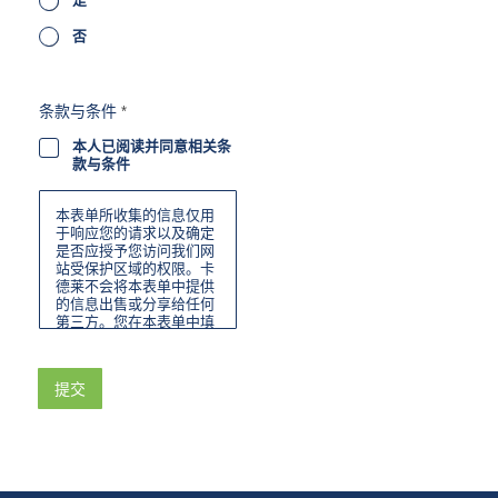
否
条款与条件
*
本人已阅读并同意相关条
款与条件
本表单所收集的信息仅用
于响应您的请求以及确定
是否应授予您访问我们网
站受保护区域的权限。卡
德莱不会将本表单中提供
的信息出售或分享给任何
第三方。您在本表单中填
写的联系信息不会用于产
品推广或广告宣传，除非
您选择加入我们的邮件列
提交
表。您可随时通过我们发
送的电子邮件中的退订功
能“退出”我们的邮件列
表。