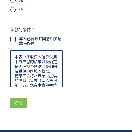
否
条款与条件
*
本人已阅读并同意相关条
款与条件
本表单所收集的信息仅用
于响应您的请求以及确定
是否应授予您访问我们网
站受保护区域的权限。卡
德莱不会将本表单中提供
的信息出售或分享给任何
第三方。您在本表单中填
写的联系信息不会用于产
品推广或广告宣传，除非
您选择加入我们的邮件列
提交
表。您可随时通过我们发
送的电子邮件中的退订功
能“退出”我们的邮件列
表。