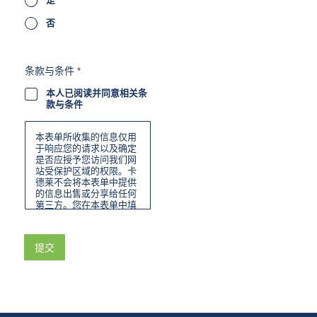
否
条款与条件
*
本人已阅读并同意相关条
款与条件
本表单所收集的信息仅用
于响应您的请求以及确定
是否应授予您访问我们网
站受保护区域的权限。卡
德莱不会将本表单中提供
的信息出售或分享给任何
第三方。您在本表单中填
写的联系信息不会用于产
品推广或广告宣传，除非
您选择加入我们的邮件列
提交
表。您可随时通过我们发
送的电子邮件中的退订功
能“退出”我们的邮件列
表。