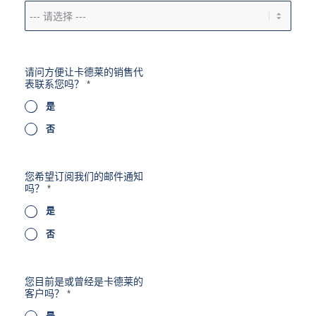
u
请问方便让卡德莱的销售代
s
表联系您吗？
*
?
您
是
希
望
否
订
阅
我
们
您希望订阅我们的邮件通知
的
吗？
*
邮
件
是
通
知
否
吗
？
密
码
您目前是或曾经是卡德莱的
客户吗？
*
是