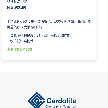
液体粘接树脂
NX-5345
卡德莱NX-5345是一款深棕色、100% 固含量、高强心酚
含量的腰果壳油聚合物。
– 降低胶料的粘度，改善硫化前的流动性能
– 改善低温柔韧性
查看 TDS/MSDS