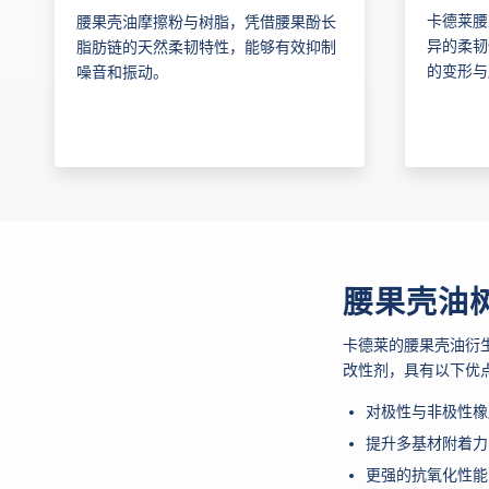
卡德莱腰
腰果壳油摩擦粉与树脂，凭借腰果酚长
异的柔韧
脂肪链的天然柔韧特性，能够有效抑制
的变形与
噪音和振动。
腰果壳油
卡德莱的腰果壳油衍
改性剂，具有以下优
对极性与非极性橡
提升多基材附着力
更强的抗氧化性能