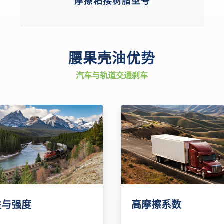
摩擦粘接树脂型号
腰果壳油优势
汽车与轨道交通刹车
性与强度
高摩擦系数