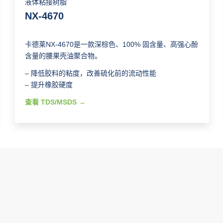
液体粘接树脂
NX-4670
卡德莱NX-4670是一款深棕色、100% 固含量、高强心酚
含量的腰果壳油聚合物。
– 降低胶料的粘度，改善硫化前的流动性能
– 提升橡胶硬度
查看 TDS/MSDS